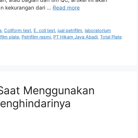
 atau bagian dari tim QC, artikel ini akan
n kekurangan dari …
Read more
a
,
Coliform test
,
E. coli test
,
jual petrifilm
,
laboratorium
ifilm plate
,
Petrifilm resmi
,
PT Hikam Jaya Abadi
,
Total Plate
Saat Menggunakan
Menghindarinya