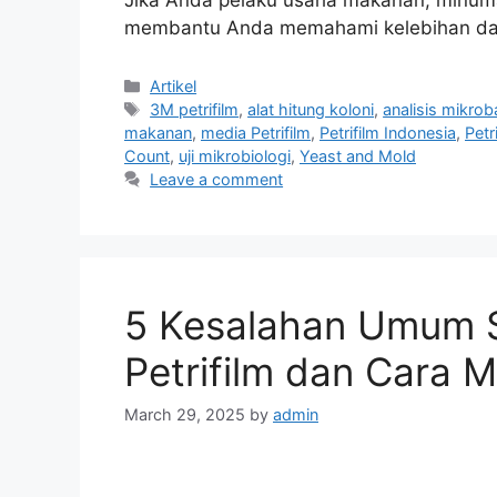
Jika Anda pelaku usaha makanan, minuman,
membantu Anda memahami kelebihan da
Categories
Artikel
Tags
3M petrifilm
,
alat hitung koloni
,
analisis mikrob
makanan
,
media Petrifilm
,
Petrifilm Indonesia
,
Petr
Count
,
uji mikrobiologi
,
Yeast and Mold
Leave a comment
5 Kesalahan Umum 
Petrifilm dan Cara 
March 29, 2025
by
admin