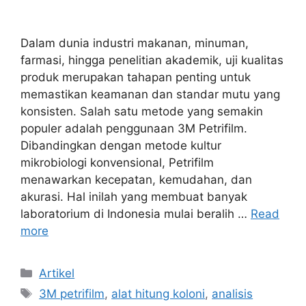
Dalam dunia industri makanan, minuman,
farmasi, hingga penelitian akademik, uji kualitas
produk merupakan tahapan penting untuk
memastikan keamanan dan standar mutu yang
konsisten. Salah satu metode yang semakin
populer adalah penggunaan 3M Petrifilm.
Dibandingkan dengan metode kultur
mikrobiologi konvensional, Petrifilm
menawarkan kecepatan, kemudahan, dan
akurasi. Hal inilah yang membuat banyak
laboratorium di Indonesia mulai beralih …
Read
more
Categories
Artikel
Tags
3M petrifilm
,
alat hitung koloni
,
analisis