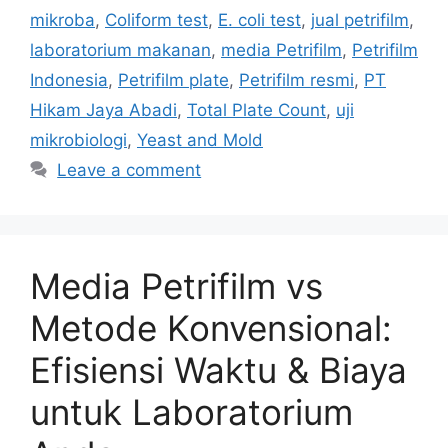
mikroba
,
Coliform test
,
E. coli test
,
jual petrifilm
,
laboratorium makanan
,
media Petrifilm
,
Petrifilm
Indonesia
,
Petrifilm plate
,
Petrifilm resmi
,
PT
Hikam Jaya Abadi
,
Total Plate Count
,
uji
mikrobiologi
,
Yeast and Mold
Leave a comment
Media Petrifilm vs
Metode Konvensional:
Efisiensi Waktu & Biaya
untuk Laboratorium