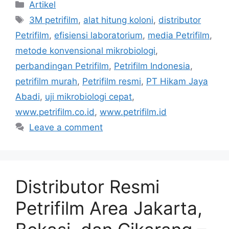
Categories
Artikel
Tags
3M petrifilm
,
alat hitung koloni
,
distributor
Petrifilm
,
efisiensi laboratorium
,
media Petrifilm
,
metode konvensional mikrobiologi
,
perbandingan Petrifilm
,
Petrifilm Indonesia
,
petrifilm murah
,
Petrifilm resmi
,
PT Hikam Jaya
Abadi
,
uji mikrobiologi cepat
,
www.petrifilm.co.id
,
www.petrifilm.id
Leave a comment
Distributor Resmi
Petrifilm Area Jakarta,