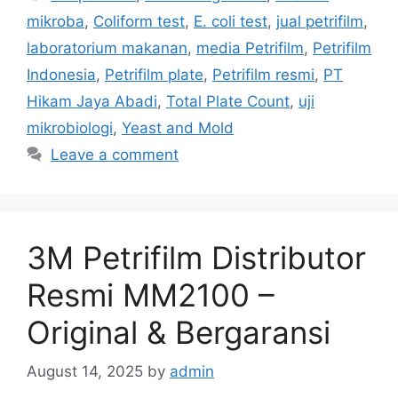
mikroba
,
Coliform test
,
E. coli test
,
jual petrifilm
,
laboratorium makanan
,
media Petrifilm
,
Petrifilm
Indonesia
,
Petrifilm plate
,
Petrifilm resmi
,
PT
Hikam Jaya Abadi
,
Total Plate Count
,
uji
mikrobiologi
,
Yeast and Mold
Leave a comment
3M Petrifilm Distributor
Resmi MM2100 –
Original & Bergaransi
August 14, 2025
by
admin