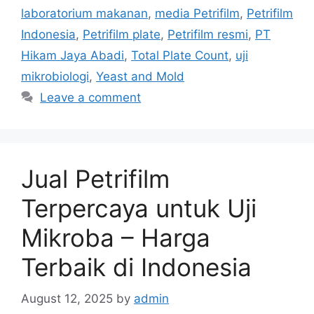
laboratorium makanan
,
media Petrifilm
,
Petrifilm
Indonesia
,
Petrifilm plate
,
Petrifilm resmi
,
PT
Hikam Jaya Abadi
,
Total Plate Count
,
uji
mikrobiologi
,
Yeast and Mold
Leave a comment
Jual Petrifilm
Terpercaya untuk Uji
Mikroba – Harga
Terbaik di Indonesia
August 12, 2025
by
admin