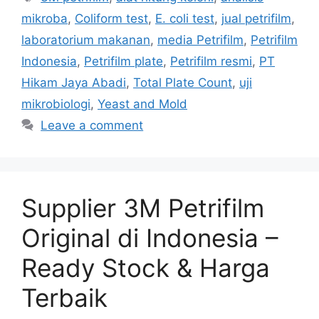
mikroba
,
Coliform test
,
E. coli test
,
jual petrifilm
,
laboratorium makanan
,
media Petrifilm
,
Petrifilm
Indonesia
,
Petrifilm plate
,
Petrifilm resmi
,
PT
Hikam Jaya Abadi
,
Total Plate Count
,
uji
mikrobiologi
,
Yeast and Mold
Leave a comment
Supplier 3M Petrifilm
Original di Indonesia –
Ready Stock & Harga
Terbaik