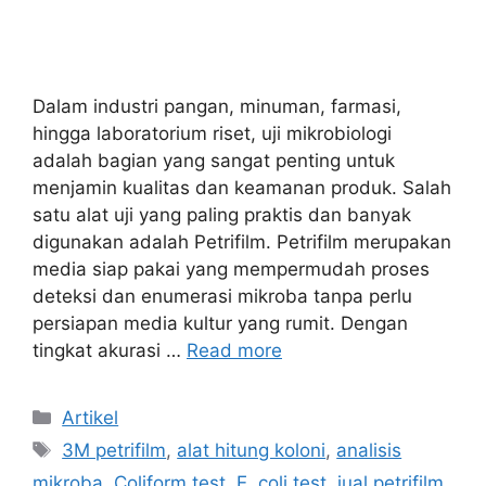
Dalam industri pangan, minuman, farmasi,
hingga laboratorium riset, uji mikrobiologi
adalah bagian yang sangat penting untuk
menjamin kualitas dan keamanan produk. Salah
satu alat uji yang paling praktis dan banyak
digunakan adalah Petrifilm. Petrifilm merupakan
media siap pakai yang mempermudah proses
deteksi dan enumerasi mikroba tanpa perlu
persiapan media kultur yang rumit. Dengan
tingkat akurasi …
Read more
Categories
Artikel
Tags
3M petrifilm
,
alat hitung koloni
,
analisis
mikroba
,
Coliform test
,
E. coli test
,
jual petrifilm
,