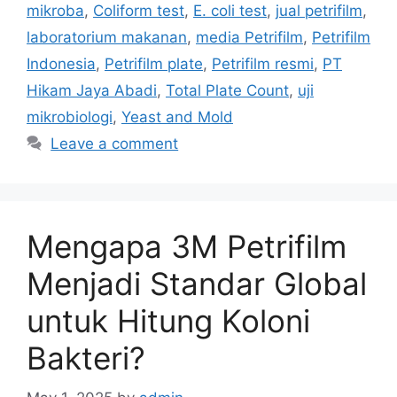
mikroba
,
Coliform test
,
E. coli test
,
jual petrifilm
,
laboratorium makanan
,
media Petrifilm
,
Petrifilm
Indonesia
,
Petrifilm plate
,
Petrifilm resmi
,
PT
Hikam Jaya Abadi
,
Total Plate Count
,
uji
mikrobiologi
,
Yeast and Mold
Leave a comment
Mengapa 3M Petrifilm
Menjadi Standar Global
untuk Hitung Koloni
Bakteri?