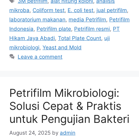
3M petrifilm
,
alat hitung koloni
,
analisis
mikroba
,
Coliform test
,
E. coli test
,
jual petrifilm
,
laboratorium makanan
,
media Petrifilm
,
Petrifilm
Indonesia
,
Petrifilm plate
,
Petrifilm resmi
,
PT
Hikam Jaya Abadi
,
Total Plate Count
,
uji
mikrobiologi
,
Yeast and Mold
Leave a comment
Petrifilm Mikrobiologi:
Solusi Cepat & Praktis
untuk Pengujian Bakteri
August 24, 2025
by
admin