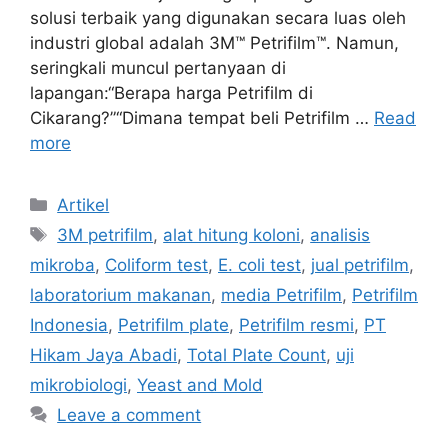
solusi terbaik yang digunakan secara luas oleh
industri global adalah 3M™ Petrifilm™. Namun,
seringkali muncul pertanyaan di
lapangan:“Berapa harga Petrifilm di
Cikarang?”“Dimana tempat beli Petrifilm …
Read
more
Categories
Artikel
Tags
3M petrifilm
,
alat hitung koloni
,
analisis
mikroba
,
Coliform test
,
E. coli test
,
jual petrifilm
,
laboratorium makanan
,
media Petrifilm
,
Petrifilm
Indonesia
,
Petrifilm plate
,
Petrifilm resmi
,
PT
Hikam Jaya Abadi
,
Total Plate Count
,
uji
mikrobiologi
,
Yeast and Mold
Leave a comment