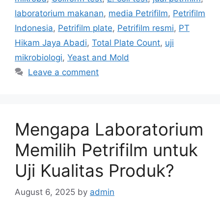
laboratorium makanan
,
media Petrifilm
,
Petrifilm
Indonesia
,
Petrifilm plate
,
Petrifilm resmi
,
PT
Hikam Jaya Abadi
,
Total Plate Count
,
uji
mikrobiologi
,
Yeast and Mold
Leave a comment
Mengapa Laboratorium
Memilih Petrifilm untuk
Uji Kualitas Produk?
August 6, 2025
by
admin