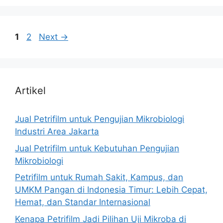
Page
Page
1
2
Next
→
Artikel
Jual Petrifilm untuk Pengujian Mikrobiologi
Industri Area Jakarta
Jual Petrifilm untuk Kebutuhan Pengujian
Mikrobiologi
Petrifilm untuk Rumah Sakit, Kampus, dan
UMKM Pangan di Indonesia Timur: Lebih Cepat,
Hemat, dan Standar Internasional
Kenapa Petrifilm Jadi Pilihan Uji Mikroba di