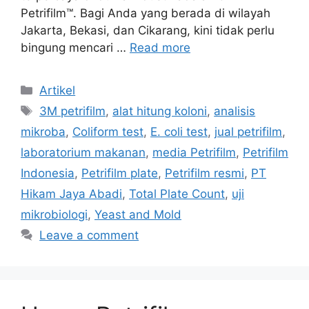
Petrifilm™. Bagi Anda yang berada di wilayah
Jakarta, Bekasi, dan Cikarang, kini tidak perlu
bingung mencari …
Read more
Categories
Artikel
Tags
3M petrifilm
,
alat hitung koloni
,
analisis
mikroba
,
Coliform test
,
E. coli test
,
jual petrifilm
,
laboratorium makanan
,
media Petrifilm
,
Petrifilm
Indonesia
,
Petrifilm plate
,
Petrifilm resmi
,
PT
Hikam Jaya Abadi
,
Total Plate Count
,
uji
mikrobiologi
,
Yeast and Mold
Leave a comment