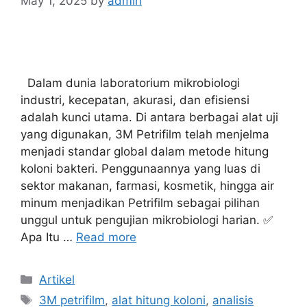
May 1, 2025
by
admin
Dalam dunia laboratorium mikrobiologi
industri, kecepatan, akurasi, dan efisiensi
adalah kunci utama. Di antara berbagai alat uji
yang digunakan, 3M Petrifilm telah menjelma
menjadi standar global dalam metode hitung
koloni bakteri. Penggunaannya yang luas di
sektor makanan, farmasi, kosmetik, hingga air
minum menjadikan Petrifilm sebagai pilihan
unggul untuk pengujian mikrobiologi harian. ✅
Apa Itu …
Read more
Categories
Artikel
Tags
3M petrifilm
,
alat hitung koloni
,
analisis