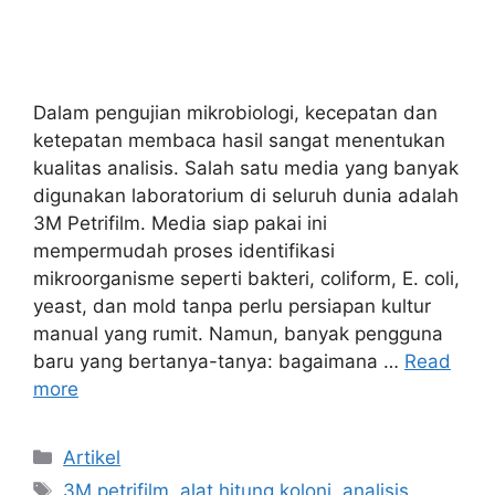
Dalam pengujian mikrobiologi, kecepatan dan
ketepatan membaca hasil sangat menentukan
kualitas analisis. Salah satu media yang banyak
digunakan laboratorium di seluruh dunia adalah
3M Petrifilm. Media siap pakai ini
mempermudah proses identifikasi
mikroorganisme seperti bakteri, coliform, E. coli,
yeast, dan mold tanpa perlu persiapan kultur
manual yang rumit. Namun, banyak pengguna
baru yang bertanya-tanya: bagaimana …
Read
more
Categories
Artikel
Tags
3M petrifilm
,
alat hitung koloni
,
analisis