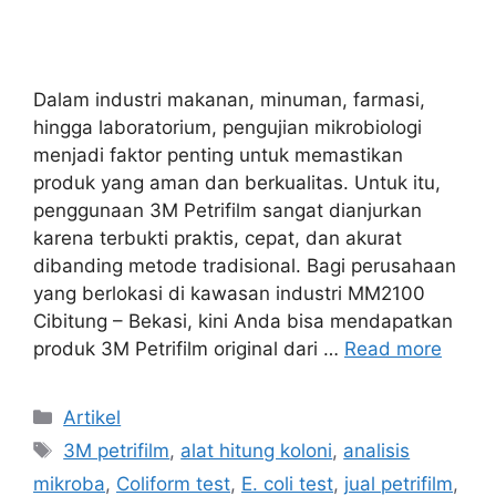
Dalam industri makanan, minuman, farmasi,
hingga laboratorium, pengujian mikrobiologi
menjadi faktor penting untuk memastikan
produk yang aman dan berkualitas. Untuk itu,
penggunaan 3M Petrifilm sangat dianjurkan
karena terbukti praktis, cepat, dan akurat
dibanding metode tradisional. Bagi perusahaan
yang berlokasi di kawasan industri MM2100
Cibitung – Bekasi, kini Anda bisa mendapatkan
produk 3M Petrifilm original dari …
Read more
Categories
Artikel
Tags
3M petrifilm
,
alat hitung koloni
,
analisis
mikroba
,
Coliform test
,
E. coli test
,
jual petrifilm
,