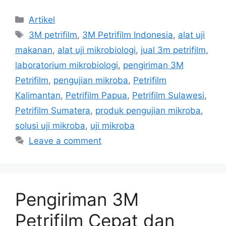
Categories
Artikel
Tags
3M petrifilm
,
3M Petrifilm Indonesia
,
alat uji
makanan
,
alat uji mikrobiologi
,
jual 3m petrifilm
,
laboratorium mikrobiologi
,
pengiriman 3M
Petrifilm
,
pengujian mikroba
,
Petrifilm
Kalimantan
,
Petrifilm Papua
,
Petrifilm Sulawesi
,
Petrifilm Sumatera
,
produk pengujian mikroba
,
solusi uji mikroba
,
uji mikroba
Leave a comment
Pengiriman 3M
Petrifilm Cepat dan