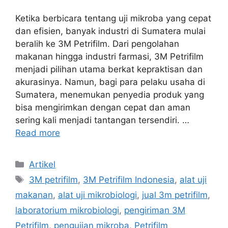
Ketika berbicara tentang uji mikroba yang cepat
dan efisien, banyak industri di Sumatera mulai
beralih ke 3M Petrifilm. Dari pengolahan
makanan hingga industri farmasi, 3M Petrifilm
menjadi pilihan utama berkat kepraktisan dan
akurasinya. Namun, bagi para pelaku usaha di
Sumatera, menemukan penyedia produk yang
bisa mengirimkan dengan cepat dan aman
sering kali menjadi tantangan tersendiri. …
Read more
Categories
Artikel
Tags
3M petrifilm
,
3M Petrifilm Indonesia
,
alat uji
makanan
,
alat uji mikrobiologi
,
jual 3m petrifilm
,
laboratorium mikrobiologi
,
pengiriman 3M
Petrifilm
,
pengujian mikroba
,
Petrifilm