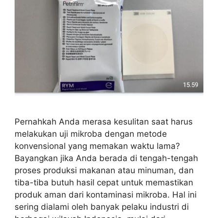
Pernahkah Anda merasa kesulitan saat harus
melakukan uji mikroba dengan metode
konvensional yang memakan waktu lama?
Bayangkan jika Anda berada di tengah-tengah
proses produksi makanan atau minuman, dan
tiba-tiba butuh hasil cepat untuk memastikan
produk aman dari kontaminasi mikroba. Hal ini
sering dialami oleh banyak pelaku industri di