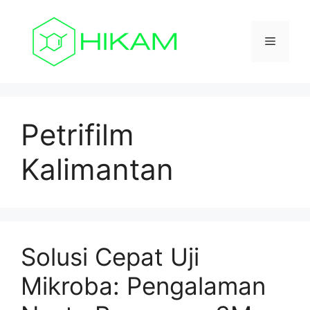
Skip
to
Menu
content
Petrifilm
Kalimantan
Solusi Cepat Uji
Mikroba: Pengalaman