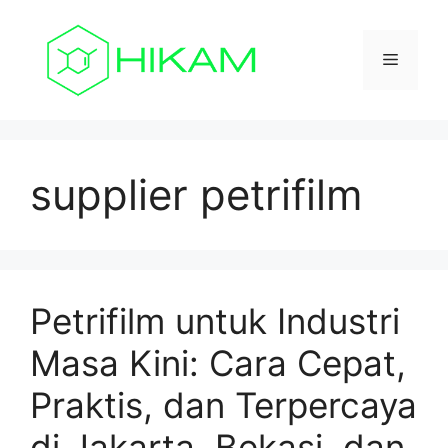
Skip
to
Menu
content
supplier petrifilm
Petrifilm untuk Industri
Masa Kini: Cara Cepat,
Praktis, dan Terpercaya
di Jakarta, Bekasi, dan