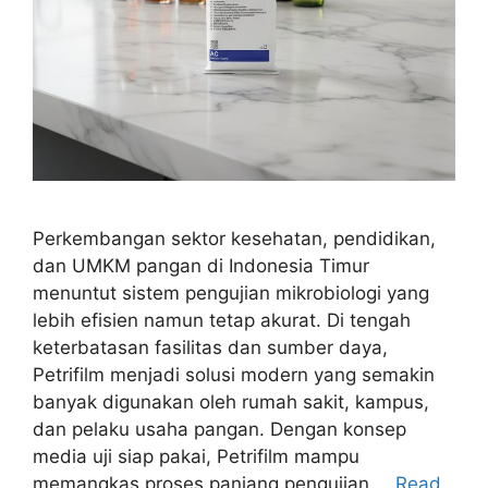
Perkembangan sektor kesehatan, pendidikan,
dan UMKM pangan di Indonesia Timur
menuntut sistem pengujian mikrobiologi yang
lebih efisien namun tetap akurat. Di tengah
keterbatasan fasilitas dan sumber daya,
Petrifilm menjadi solusi modern yang semakin
banyak digunakan oleh rumah sakit, kampus,
dan pelaku usaha pangan. Dengan konsep
media uji siap pakai, Petrifilm mampu
memangkas proses panjang pengujian …
Read