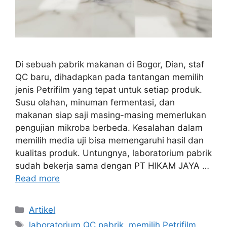
Di sebuah pabrik makanan di Bogor, Dian, staf
QC baru, dihadapkan pada tantangan memilih
jenis Petrifilm yang tepat untuk setiap produk.
Susu olahan, minuman fermentasi, dan
makanan siap saji masing-masing memerlukan
pengujian mikroba berbeda. Kesalahan dalam
memilih media uji bisa memengaruhi hasil dan
kualitas produk. Untungnya, laboratorium pabrik
sudah bekerja sama dengan PT HIKAM JAYA …
Read more
Categories
Artikel
Tags
laboratorium QC pabrik
,
memilih Petrifilm
,