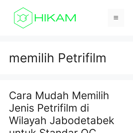
Skip
to
Menu
content
memilih Petrifilm
Cara Mudah Memilih
Jenis Petrifilm di
Wilayah Jabodetabek
untuk Standar QC