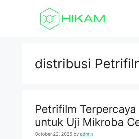
Skip
to
content
distribusi Petrifi
Petrifilm Terpercay
untuk Uji Mikroba C
October 22, 2025
by
admin