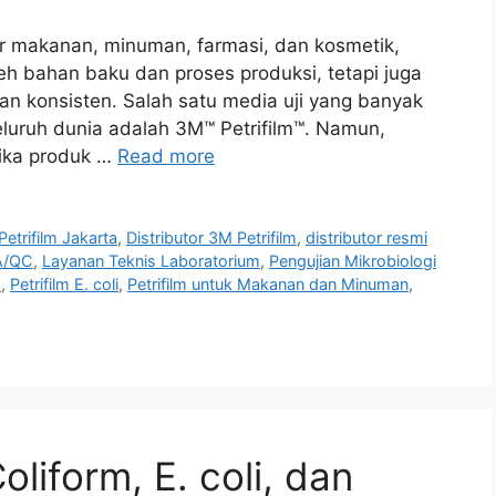
or makanan, minuman, farmasi, dan kosmetik,
leh bahan baku dan proses produksi, tetapi juga
dan konsisten. Salah satu media uji yang banyak
seluruh dunia adalah 3M™ Petrifilm™. Namun,
jika produk …
Read more
etrifilm Jakarta
,
Distributor 3M Petrifilm
,
distributor resmi
A/QC
,
Layanan Teknis Laboratorium
,
Pengujian Mikrobiologi
m
,
Petrifilm E. coli
,
Petrifilm untuk Makanan dan Minuman
,
liform, E. coli, dan