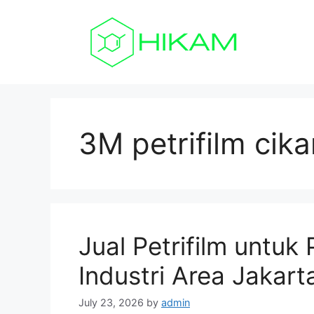
Skip
to
content
3M petrifilm cik
Jual Petrifilm untuk
Industri Area Jakart
July 23, 2026
by
admin