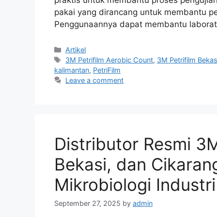
praktis untuk membantu proses pengujian 
pakai yang dirancang untuk membantu pe
Penggunaannya dapat membantu labora
Categories
Artikel
Tags
3M Petrifilm Aerobic Count
,
3M Petrifilm Bekas
kalimantan
,
PetriFilm
Leave a comment
Distributor Resmi 3M
Bekasi, dan Cikarang
Mikrobiologi Industri
September 27, 2025
by
admin