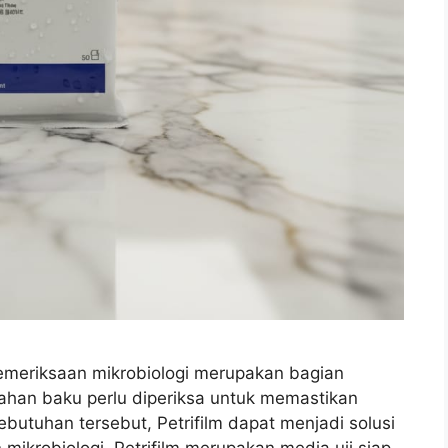
meriksaan mikrobiologi merupakan bagian
 bahan baku perlu diperiksa untuk memastikan
ebutuhan tersebut, Petrifilm dapat menjadi solusi