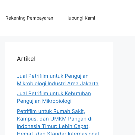
Rekening Pembayaran
Hubungi Kami
Artikel
Jual Petrifilm untuk Pengujian
Mikrobiologi Industri Area Jakarta
Jual Petrifilm untuk Kebutuhan
Pengujian Mikrobiologi
Petrifilm untuk Rumah Sakit,
Kampus, dan UMKM Pangan di
Indonesia Timur: Lebih Cepat,
Hemat, dan Standar Internasional