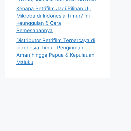
Kenapa Petrifilm Jadi Pilihan Uji
Mikroba di Indonesia Timur? Ini
Keunggulan & Cara
Pemesanannya
Distributor Petrifilm Terpercaya di
Indonesia Timur: Pengiriman
Aman hingga Papua & Kepulauan
Maluku