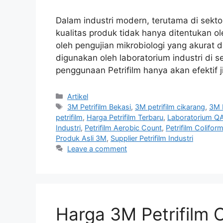
Dalam industri modern, terutama di sekt
kualitas produk tidak hanya ditentukan o
oleh pengujian mikrobiologi yang akurat 
digunakan oleh laboratorium industri di 
penggunaan Petrifilm hanya akan efektif 
Categories
Artikel
Tags
3M Petrifilm Bekasi
,
3M petrifilm cikarang
,
3M P
petrifilm
,
Harga Petrifilm Terbaru
,
Laboratorium Q
Industri
,
Petrifilm Aerobic Count
,
Petrifilm Colifor
Produk Asli 3M
,
Supplier Petrifilm Industri
Leave a comment
Harga 3M Petrifilm Co