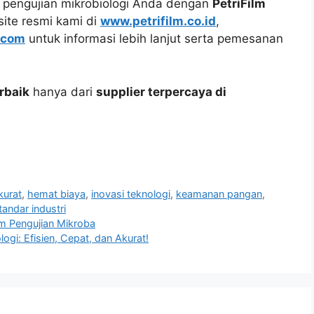
 pengujian mikrobiologi Anda dengan
PetriFilm
site resmi kami di
www.petrifilm.co.id
,
.com
untuk informasi lebih lanjut serta pemesanan
erbaik
hanya dari
supplier terpercaya di
kurat
,
hemat biaya
,
inovasi teknologi
,
keamanan pangan
,
tandar industri
am Pengujian Mikroba
ogi: Efisien, Cepat, dan Akurat!