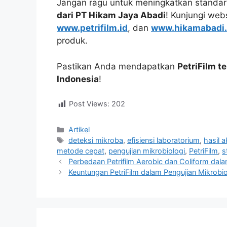
Jangan ragu untuk meningkatkan standar
dari PT Hikam Jaya Abadi
! Kunjungi web
www.petrifilm.id
, dan
www.hikamabadi
produk.
Pastikan Anda mendapatkan
PetriFilm t
Indonesia
!
Post Views:
202
Categories
Artikel
Tags
deteksi mikroba
,
efisiensi laboratorium
,
hasil a
metode cepat
,
pengujian mikrobiologi
,
PetriFilm
,
s
Perbedaan Petrifilm Aerobic dan Coliform dal
Keuntungan PetriFilm dalam Pengujian Mikrobiol