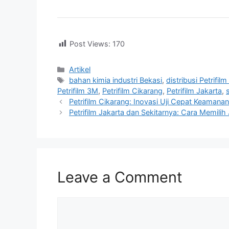
Post Views:
170
Categories
Artikel
Tags
bahan kimia industri Bekasi
,
distribusi Petrifil
Petrifilm 3M
,
Petrifilm Cikarang
,
Petrifilm Jakarta
,
Petrifilm Cikarang: Inovasi Uji Cepat Keaman
Petrifilm Jakarta dan Sekitarnya: Cara Memili
Leave a Comment
Comment