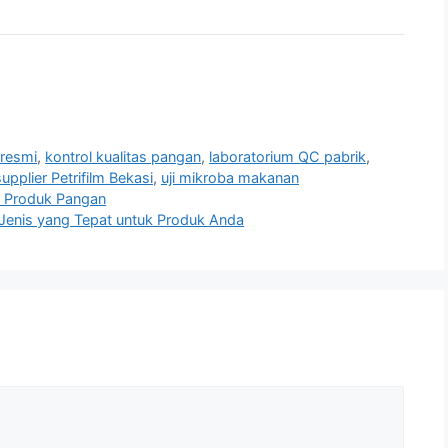
m resmi
,
kontrol kualitas pangan
,
laboratorium QC pabrik
,
supplier Petrifilm Bekasi
,
uji mikroba makanan
an Produk Pangan
h Jenis yang Tepat untuk Produk Anda