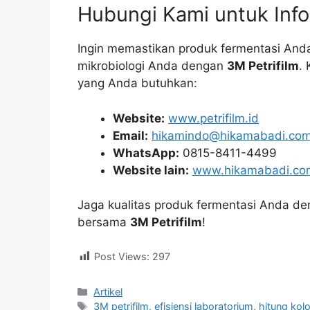
Hubungi Kami untuk Info
Ingin memastikan produk fermentasi Anda 
mikrobiologi Anda dengan
3M Petrifilm
.
yang Anda butuhkan:
Website:
www.petrifilm.id
Email:
hikamindo@hikamabadi.co
WhatsApp:
0815-8411-4499
Website lain:
www.hikamabadi.co
Jaga kualitas produk fermentasi Anda den
bersama
3M Petrifilm
!
Post Views:
297
Categories
Artikel
Tags
3M petrifilm
,
efisiensi laboratorium
,
hitung kol